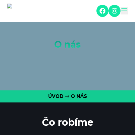
O nás
ÚVOD
O NÁS
Čo robíme