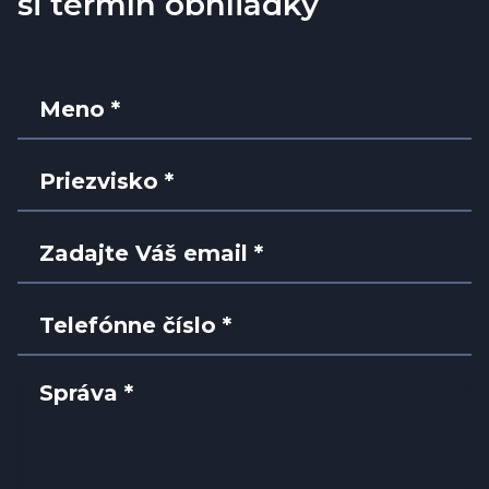
si termín obhliadky