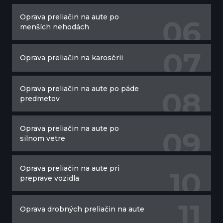
Oprava preliačin na aute po
0
6
menších nehodách
0
7
Oprava preliačin na karosérii
Oprava preliačin na aute po páde
0
8
predmetov
Oprava preliačin na aute po
0
9
silnom vetre
Oprava preliačin na aute pri
10
preprave vozidla
11
Oprava drobných preliačin na aute