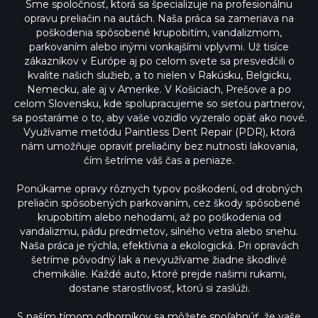
Sme spoločnosť, ktorá sa špecializuje na profesionálnu
opravu preliačin na autách. Naša práca sa zameriava na
poškodenia spôsobené krupobitím, vandalizmom,
parkovaním alebo inými vonkajšími vplyvmi. Už tisíce
zákazníkov v Európe aj po celom svete sa presvedčili o
kvalite našich služieb, a to nielen v Rakúsku, Belgicku,
Nemecku, ale aj v Amerike. V Košiciach, Prešove a po
celom Slovensku, kde spolupracujeme so sieťou partnerov,
sa postaráme o to, aby vaše vozidlo vyzeralo opäť ako nové.
Využívame metódu Paintless Dent Repair (PDR), ktorá
nám umožňuje opraviť preliačiny bez nutnosti lakovania,
čím šetríme váš čas a peniaze.
Ponúkame opravy rôznych typov poškodení, od drobných
preliačin spôsobených parkovaním, cez škody spôsobené
krupobitím alebo nehodami, až po poškodenia od
vandalizmu, pádu predmetov, silného vetra alebo snehu.
Naša práca je rýchla, efektívna a ekologická. Pri opravách
šetríme pôvodný lak a nevyužívame žiadne škodlivé
chemikálie. Každé auto, ktoré prejde našimi rukami,
dostane starostlivosť, ktorú si zaslúži.
S naším tímom odborníkov sa môžete spoľahnúť, že vaše