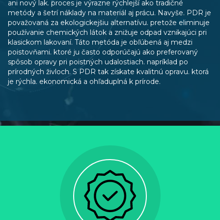
ani nový lak. proces je výrazne rýchlejší ako tradičné
metódy a šetrí náklady na materiál aj prácu. Navyše. PDR je
považovaná za ekologickejšiu alternatívu. pretože eliminuje
používanie chemických látok a znižuje odpad vznikajúci pri
klasickom lakovaní. Táto metóda je obľúbená aj medzi
poistovňami. ktoré ju často odporúčajú ako preferovaný
spôsob opravy pri poistných udalostiach. napríklad po
prírodných živloch. S PDR tak získate kvalitnú opravu. ktorá
je rýchla. ekonomická a ohľaduplná k prírode.