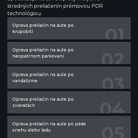
stredných preliačenín prémiovou PDR
technológiou.
Oprava preliačin na aute po
0
1
krupobití
Oprava preliačin na aute po
0
2
neopatrnom parkovaní
Oprava preliačin na aute po
0
3
vandalizme
Oprava preliačin na aute po
0
4
zvieratách
Oprava preliačin na aute po páde
0
5
snehu alebo ladu