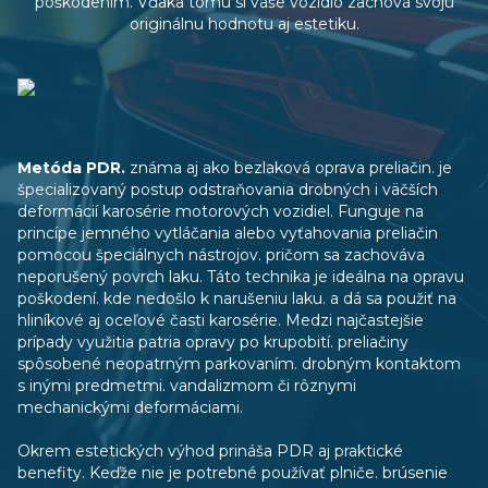
poškodením. Vďaka tomu si vaše vozidlo zachová svoju
originálnu hodnotu aj estetiku.
Metóda PDR.
známa aj ako bezlaková oprava preliačin. je
špecializovaný postup odstraňovania drobných i väčších
deformácií karosérie motorových vozidiel. Funguje na
princípe jemného vytláčania alebo vyťahovania preliačin
pomocou špeciálnych nástrojov. pričom sa zachováva
neporušený povrch laku. Táto technika je ideálna na opravu
poškodení. kde nedošlo k narušeniu laku. a dá sa použiť na
hliníkové aj oceľové časti karosérie. Medzi najčastejšie
prípady využitia patria opravy po krupobití. preliačiny
spôsobené neopatrným parkovaním. drobným kontaktom
s inými predmetmi. vandalizmom či rôznymi
mechanickými deformáciami.
Okrem estetických výhod prináša PDR aj praktické
benefity. Keďže nie je potrebné používať plniče. brúsenie