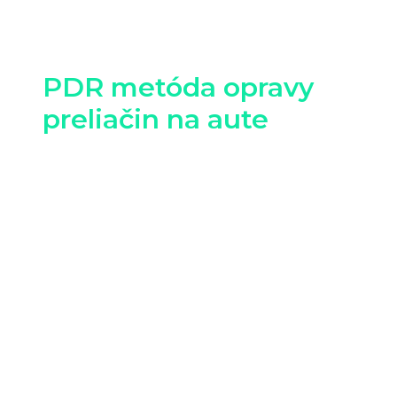
PDR metóda opravy
preliačin na aute
Oprava preliačin na aute pomocou
PDR
technológie (Paintless Dent Repair)
nie je
žiadnou novotou vo svete.
Využíva sa už viac ako 30 rokov. najmä v USA a
Nemecku, kde ju prvýkrát zaviedli automobilky
ako Mercedes-Benz na výrobných linkách v 80.
rokoch. Na Slovensku je však stále považovaná za
inovatívnu metódu.
V automobilovom priemysle je PDR obľúbená
vďaka svojej efektivite:
minimalizuje náklady na
opravu preliačin na aute,
skracuje čas opravy
(často na pár hodín),
zachováva pôvodný lak, a
tým udržiava hodnotu vozidla.