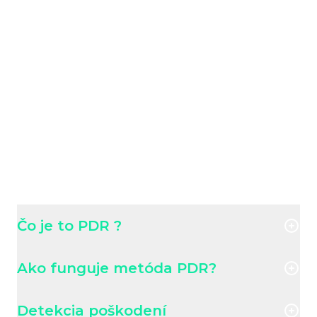
Napríklad v USA sa odhaduje, že PDR technológia
ušetrí vodičom ročne milióny dolárov na opravách
po krupobití. Poisťovne, automobilové továrne,
servisy, autobazáry aj bežní motoristi ju preto
čoraz viac preferujú.
Zaujímavosť: Vedeli ste, že PDR metódu prvýkrát
použili na opravu drobných preliačin vo fabrikách
po tom, čo zamestnanci náhodne poškodili
karosérie? Dnes je táto technológia tak vyspelá, že
ju využívajú aj na luxusné autá ako Tesla či
Porsche.
Čo je to PDR ?
Ako funguje metóda PDR?
Detekcia poškodení