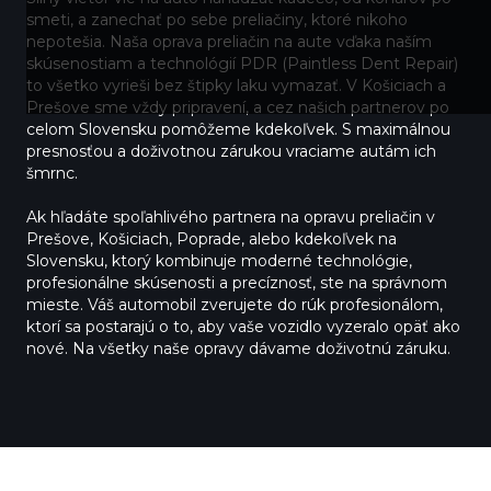
smeti, a zanechať po sebe preliačiny, ktoré nikoho
nepotešia. Naša oprava preliačin na aute vďaka naším
skúsenostiam a technológií PDR (Paintless Dent Repair)
to všetko vyrieši bez štipky laku vymazať. V Košiciach a
Prešove sme vždy pripravení, a cez našich partnerov po
celom Slovensku pomôžeme kdekoľvek. S maximálnou
presnosťou a doživotnou zárukou vraciame autám ich
šmrnc.
Ak hľadáte spoľahlivého partnera na opravu preliačin v
Prešove, Košiciach, Poprade, alebo kdekoľvek na
Slovensku, ktorý kombinuje moderné technológie,
profesionálne skúsenosti a precíznosť, ste na správnom
mieste. Váš automobil zverujete do rúk profesionálom,
ktorí sa postarajú o to, aby vaše vozidlo vyzeralo opäť ako
nové. Na všetky naše opravy dávame doživotnú záruku.