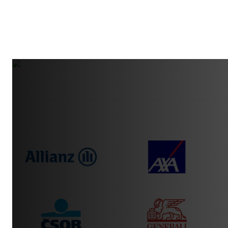
Vietor s rýchlosťou 60 km za hodinu vie na kapotu
hodiť predmet, ktorý urobí jamku o veľkosti desiatok
centimetrov. Robíme to čisto a bez chémie, takže
žiadny odpad ani zápach. V Košiciach, Prešove aj po
celom Slovensku, kam siaha naša sieť partnerov, je táto
služba hitom v búrkových mesiacoch.