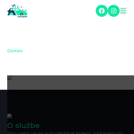
Domov
/
Oprava preliačin na aute po silnom vetre
Oprava preliačin na aute
po silnom vetre
O službe
Silný vietor vie na auto nahádzať kadečo, od konárov po