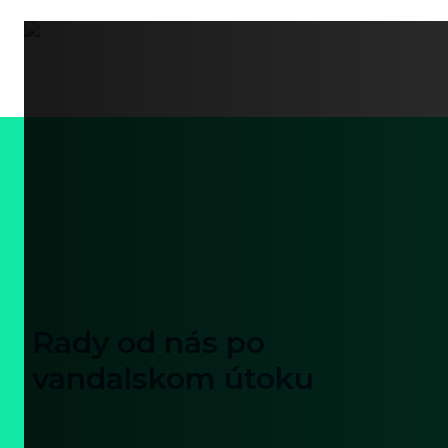
Rady od nás po
vandalskom útoku