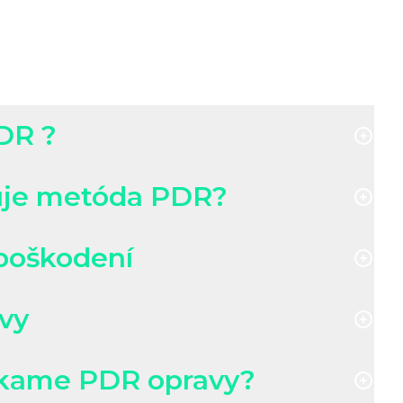
PDR ?
uje metóda PDR?
poškodení
vy
kame PDR opravy?