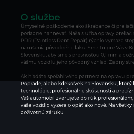
O službe
Úmyselné poškodenie ako škrabance či preliač
poriadne nahnevať. Naša služba opravy prelia
PDR (Paintless Dent Repair) rýchlo vymaže sto
narušenia pôvodného laku. Sme tu pre Vás v Ko
Slovensku, aby sme s presnosťou 0,1 mm a doživ
vášmu vozidlu jeho pôvodný vzhľad. Žiadny stre
Ak hľadáte spoľahlivého partnera na opravu prel
Poprade, alebo kdekoľvek na Slovensku, ktor
technológie, profesionálne skúsenosti a precízn
Váš automobil zverujete do rúk profesionálom, k
vaše vozidlo vyzeralo opäť ako nové. Na všetk
doživotnú záruku.