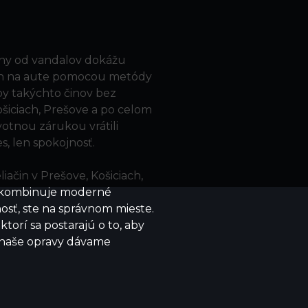
iny od vandalov dokážu
čin na aute pomocou metódy
py takýchto činov bez
šiciach, Prešove a po celom
otnou zárukou vrátili
s, len spokojnosť.
iačin v Prešove, Košiciach,
ý kombinuje moderné
osť, ste na správnom mieste.
torí sa postarajú o to, aby
y naše opravy dávame