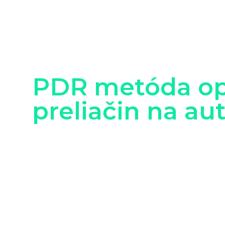
PDR metóda op
preliačin na au
Oprava preliačin na aute pomocou
PDR techno
(Paintless Dent Repair)
nie je žiadnou novotou 
Využíva sa už viac ako 30 rokov. najmä v USA a
ju prvýkrát zaviedli automobilky ako Mercedes
výrobných linkách v 80. rokoch. Na Slovensku je
považovaná za inovatívnu metódu.