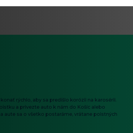
nať rýchlo, aby sa predišlo korózii na karosérii.
oistku a privezte auto k nám do Košíc alebo
na aute sa o všetko postaráme, vrátane poistných