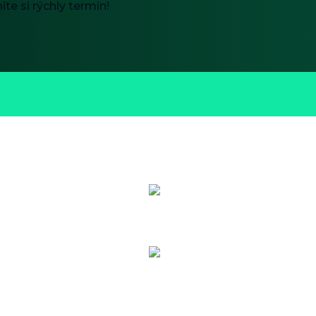
te si rýchly termín!