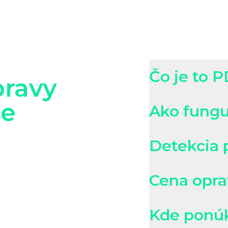
Čo je to 
ravy
te
Ako fung
lógie
Detekcia 
vo svete.
 Nemecku, kde
Cena opra
-Benz na
 však stále
Kde ponú