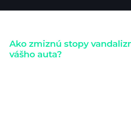
Ako zmiznú stopy vandaliz
vášho auta?
Pri každej oprave preliačin začíname dôkladnou obh
preliačiny – od drobných preliačin, jamiek po krupo
špeciálnym nástrojom a PDR osvetleniu dokážeme pr
preliačiny, ktoré by mohli zostať voľným okom ne
potrebné lakovanie alebo tmelenie, čím zachováme
preliačin je precízna a efektívna, čo nám umožňuje
preliačiny opravíme do niekoľkých hodín, zatiaľ čo 
do 48 hodín.